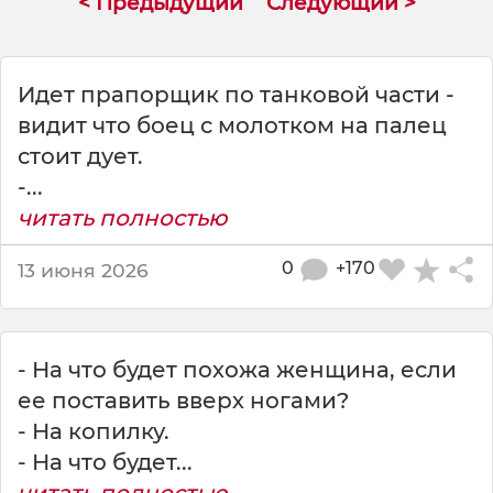
< Предыдущий
Следующий >
о
р
щ
и
Идет прапорщик по танковой части -
к
видит что боец с молотком на палец
в
стоит дует.
ы
д
-...
е
читать полностью
р
ж
0
+170
13 июня 2026
и
т
е
п
- На что будет похожа женщина, если
р
и
ее поставить вверх ногами?
к
- На копилку.
а
- На что будет...
з
читать полностью