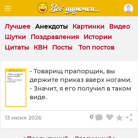
Лучшее
Анекдоты
Картинки
Видео
Шутки
Поздравления
Истории
Цитаты
КВН
Посты
Топ постов
Т
- Товарищ прапорщик, вы
о
держите приказ вверх ногами.
в
а
- Значит, я его получил в таком
р
виде.
и
щ
п
0
13 июня 2026
р
а
п