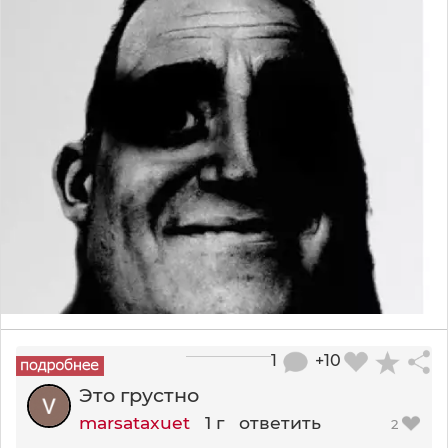
1
+10
Это грустно
marsataxuet
1 г
ответить
2