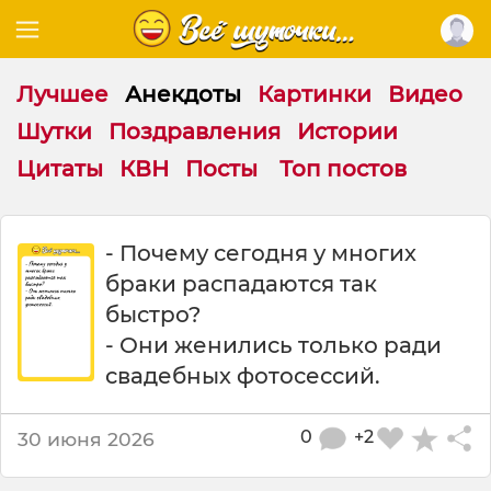
Лучшее
Анекдоты
Картинки
Видео
Шутки
Поздравления
Истории
Цитаты
КВН
Посты
Топ постов
П
- Почему сегодня у многих
о
браки распадаются так
ч
е
быстро?
м
- Они женились только ради
у
свадебных фотосессий.
с
е
г
0
+2
30 июня 2026
о
д