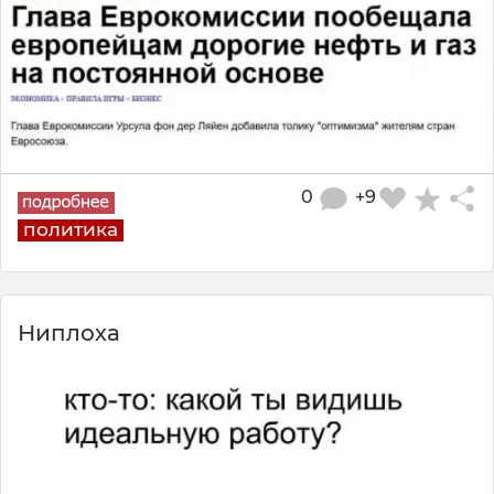
0
+9
политика
Ниплоха