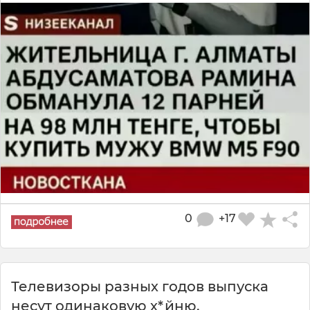
0
+17
Телевизоры разных годов выпуска
несут одинаковую х*йню.