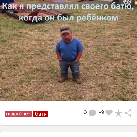
0
+9
батя