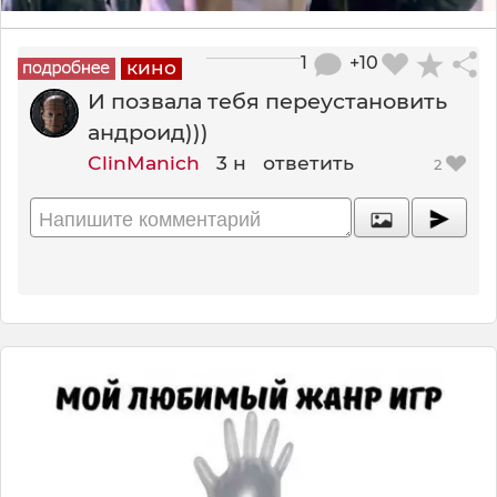
1
+10
кино
И позвала тебя переустановить
андроид)))
ClinManich
3 н
ответить
2