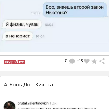
0
+18
4. Конь Дон Кихота