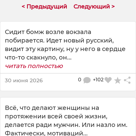
н
< Предыдущий
Следующий >
я
у
м
н
Сидит бомж возле вокзала
о
побирается. Идет новый русский,
г
видит эту картину, ну у него в сердце
и
х
что-то скакнуло, он...
б
читать полностью
р
а
0
+102
30 июня 2026
к
и
Всё, что делают женщины на
протяжении всей своей жизни,
делается ради мужчин. Или назло им.
Фактически, мотиваций...