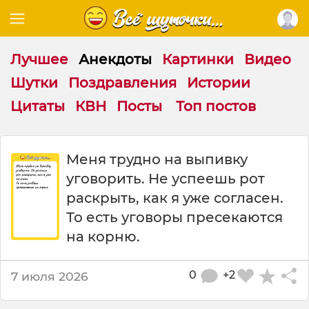
Лучшее
Анекдоты
Картинки
Видео
Шутки
Поздравления
Истории
Цитаты
КВН
Посты
Топ постов
М
Меня трудно на выпивку
е
уговорить. Не успеешь рот
н
я
раскрыть, как я уже согласен.
т
То есть уговоры пресекаются
р
на корню.
у
д
н
0
+2
7 июля 2026
о
н