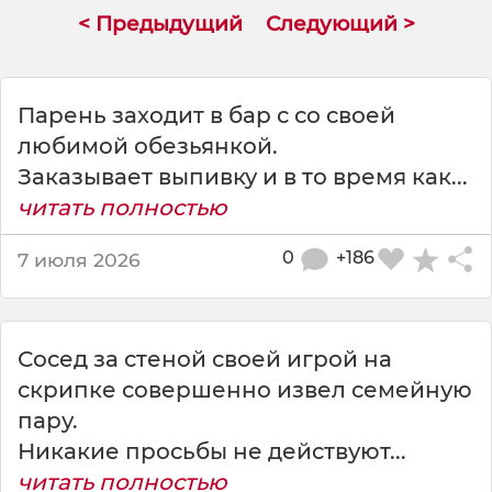
а
< Предыдущий
Следующий >
в
ы
п
и
Парень заходит в бар с со своей
в
любимой обезьянкой.
к
Заказывает выпивку и в то время как...
у
у
читать полностью
г
о
0
+186
7 июля 2026
в
о
р
и
Сосед за стеной своей игрой на
т
скрипке совершенно извел семейную
ь
пару.
Н
е
Никакие просьбы не действуют...
читать полностью