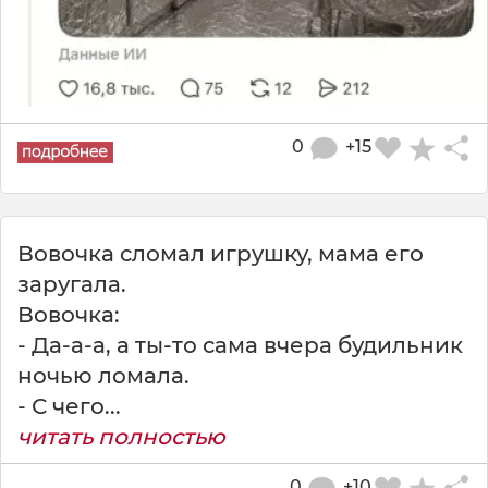
0
+15
Вовочка сломал игрушку, мама его
заругала.
Вовочка:
- Да-а-а, а ты-то сама вчера будильник
ночью ломала.
- С чего...
читать полностью
0
+10