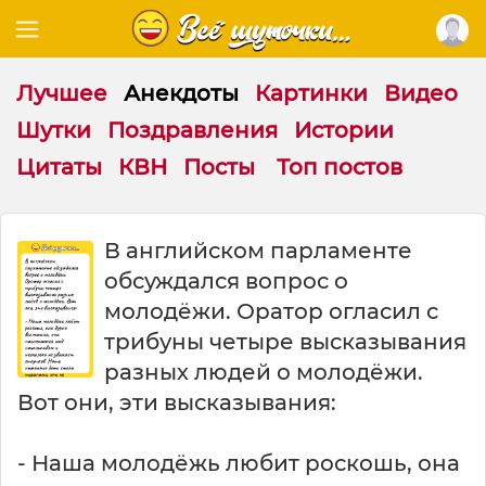
Лучшее
Анекдоты
Картинки
Видео
Шутки
Поздравления
Истории
Цитаты
КВН
Посты
Топ постов
В
В английском парламенте
а
обсуждался вопрос о
н
г
молодёжи. Оратор огласил с
л
трибуны четыре высказывания
и
разных людей о молодёжи.
й
с
Вот они, эти высказывания:
к
о
- Наша молодёжь любит роскошь, она
м