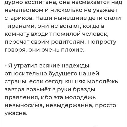
дурно воспитана, она насмехается над
п
а
начальством и нисколько не уважает
р
стариков. Наши нынешние дети стали
л
тиранами, они не встают, когда в
а
комнату входит пожилой человек,
м
е
перечат своим родителям. Попросту
н
говоря, они очень плохие.
т
е
о
- Я утратил всякие надежды
б
относительно будущего нашей
с
страны, если сегодняшняя молодёжь
у
завтра возьмёт в руки бразды
ж
д
правления, ибо эта молодёжь
а
невыносима, невыдержанна, просто
л
ужасна.
с
я