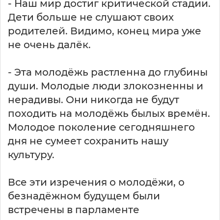
в
- Наш мир достиг критической стадии.
о
Дети больше не слушают своих
п
родителей. Видимо, конец мира уже
р
о
не очень далёк.
с
о
- Эта молодёжь растленна до глубины
души. Молодые люди злокозненны и
нерадивы. Они никогда не будут
походить на молодёжь былых времён.
Молодое поколение сегодняшнего
дня не сумеет сохранить нашу
культуру.
Все эти изречения о молодёжи, о
безнадёжном будущем были
встречены в парламенте