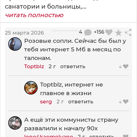
санатории и больницы,...
читать полностью
4
+156
25 марта 2026
Розовые сопли. Сейчас бы был у
тебя интернет 5 Мб в месяц по
талонам.
Toptblz
2 г
ответить
4
Toptblz, интернет не
главное в жизни
serg
2 г
ответить
4
А ещё эти коммунисты страну
развалили к началу 90х
leno4kaemelyano
2 г
ответить