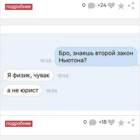
0
+24
0
+18