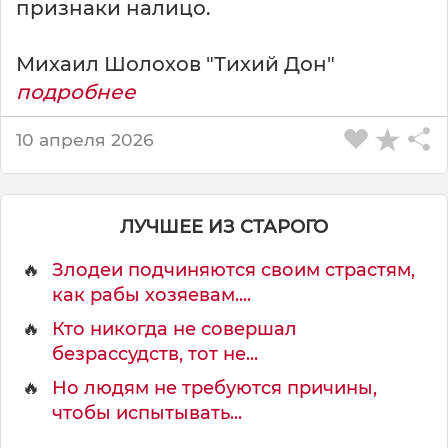
признаки налицо.
r
>
С
Михаил Шолохов "Тихий Дон"
т
подробнее
и
в
10 апреля 2026
е
н
К
и
ЛУЧШЕЕ ИЗ СТАРОГО
н
г
🔥
Злодеи подчиняются своим страстям,
как рабы хозяевам....
🔥
Кто никогда не совершал
безрассудств, тот не...
🔥
Но людям не требуются причины,
чтобы испытывать...