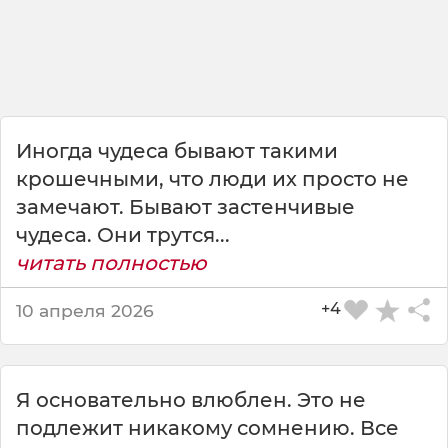
с
о
м
н
е
н
и
Иногда чудеса бывают такими
ю
ч
крошечными, что люди их просто не
у
замечают. Бывают застенчивые
д
чудеса. Они трутся...
е
читать полностью
с
а
.
+4
10 апреля 2026
<
b
r
>
Я основательно влюблен. Это не
<
подлежит никакому сомнению. Все
b