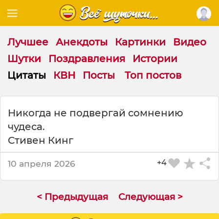
Лучшее
Анекдоты
Картинки
Видео
Шутки
Поздравления
Истории
Цитаты
КВН
Посты
Топ постов
Ц
Никогда не подвергай сомнению
и
чудеса.
т
а
Стивен Кинг
т
а
+4
10 апреля 2026
н
а
т
< Предыдущая
Следующая >
е
м