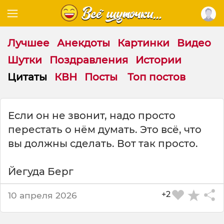
Лучшее
Анекдоты
Картинки
Видео
Шутки
Поздравления
Истории
Цитаты
КВН
Посты
Топ постов
Ц
Если он не звонит, надо просто
и
перестать о нём думать. Это всё, что
т
а
вы должны сделать. Вот так просто.
т
а
Йегуда Берг
н
а
+2
т
10 апреля 2026
е
м