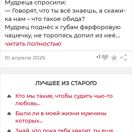
Мудреца спросили:
— Говорят, что ты всё знаешь, а скажи-
ка нам – что такое обида?
Мудрец поднёс к губам фарфоровую
чашечку, не торопясь допил из неё...
читать полностью
+1
10 апреля 2026
ЛУЧШЕЕ ИЗ СТАРОГО
🔥
Кто мы такие, чтобы судить чью-то
любовь...
🔥
Были ли в моей жизни мужчины
которых...
🔥
Знай, что пока тебя хвалят, ты еще...