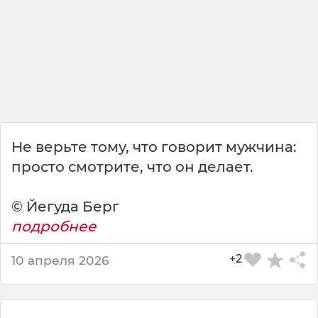
о
п
р
о
с
т
о
п
е
р
Не верьте тому, что говорит мужчина:
е
просто смотрите, что он делает.
с
т
а
© Йегуда Берг
т
подробнее
ь
о
+2
10 апреля 2026