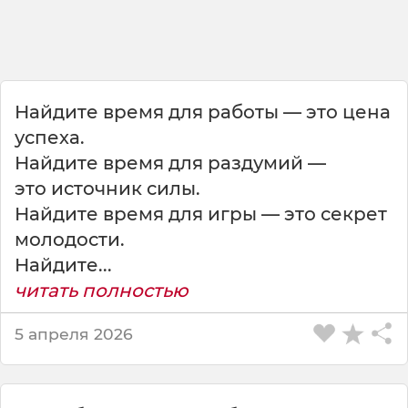
д
е
т
с
я
в
Найдите время для работы — это цена
р
успеха.
е
м
Найдите время для раздумий —
я
это источник силы.
н
Найдите время для игры — это секрет
а
молодости.
в
а
Найдите...
с
читать полностью
,
е
5 апреля 2026
с
л
и