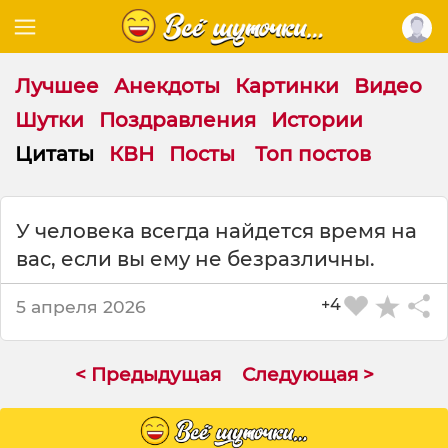
Лучшее
Анекдоты
Картинки
Видео
Шутки
Поздравления
Истории
Цитаты
КВН
Посты
Топ постов
Ц
У человека всегда найдется время на
и
вас, если вы ему не безразличны.
т
а
т
+4
5 апреля 2026
а
н
а
< Предыдущая
Следующая >
т
е
м