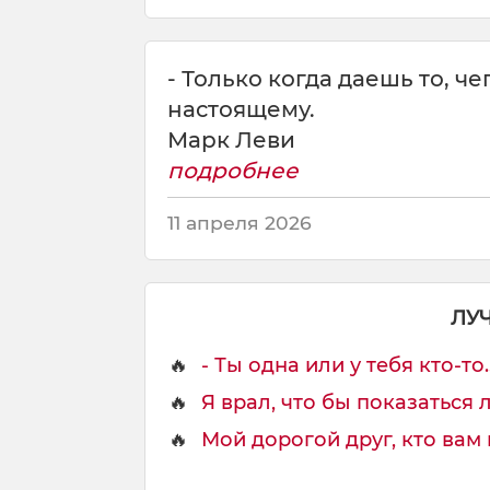
м
б
о
л
- Только когда даешь то, че
ь
настоящему.
ш
Марк Леви
е
подробнее
11 апреля 2026
ЛУ
🔥
- Ты одна или у тебя кто-то..
🔥
Я врал, что бы показаться л
🔥
Мой дорогой друг, кто вам 