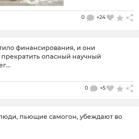
0
+24
тило финансирования, и они
 прекратить опасный научный
...
0
+5
 люди, пьющие самогон, убеждают во