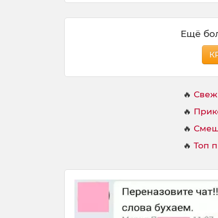
Ещё бол
К
🔥
Свеж
🔥
Прик
🔥
Смеш
🔥
Топ 