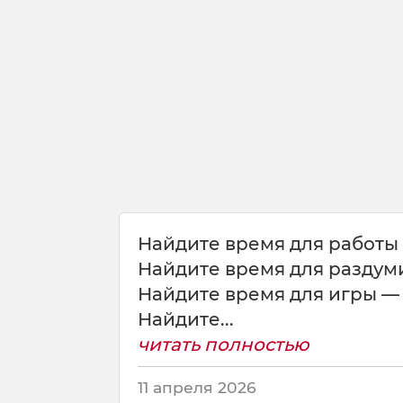
о
л
ь
ш
е
с
к
р
ы
т
н
и
Найдите время для работы 
ч
а
Найдите время для раздуми
е
Найдите время для игры — 
ш
Найдите...
ь
читать полностью
,
т
е
11 апреля 2026