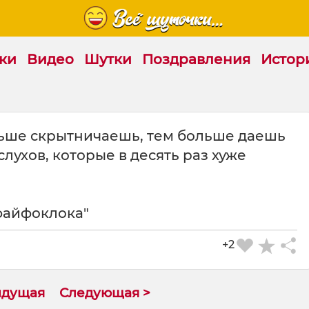
ки
Видео
Шутки
Поздравления
Истор
ольше скрытничаешь, тем больше даешь
лухов, которые в десять раз хуже
файфоклока"
+2
ыдущая
Следующая >