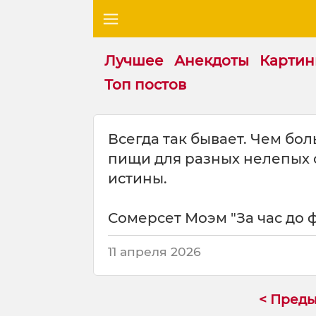
Лучшее
Анекдоты
Картин
Топ постов
Ц
Всегда так бывает. Чем б
и
пищи для разных нелепых с
т
а
истины.
т
а
Сомерсет Моэм "За час до 
н
а
т
11 апреля 2026
е
м
у
< Пред
: