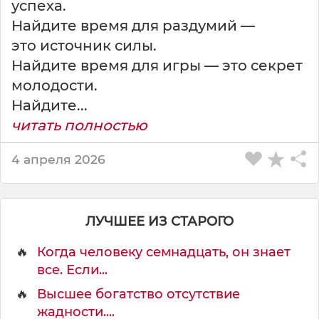
успеха.
<
Найдите время для раздумий —
b
r
это источник силы.
>
Найдите время для игры — это секрет
О
молодости.
с
Найдите...
к
а
читать полностью
р
У
4 апреля 2026
а
й
л
ь
ЛУЧШЕЕ ИЗ СТАРОГО
д
🔥
Когда человеку семнадцать, он знает
все. Если...
🔥
Высшее богатство отсутствие
жадности....