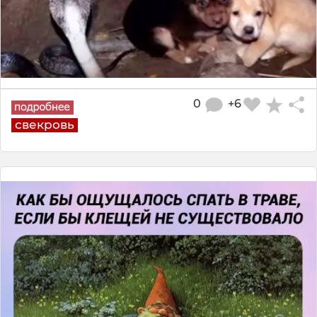
0
+6
свекровь