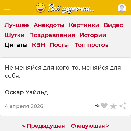
Лучшее
Анекдоты
Картинки
Видео
Шутки
Поздравления
Истории
Цитаты
КВН
Посты
Топ постов
Ц
Не меняйся для кого-то, меняйся для
и
себя.
т
а
т
Оскар Уайльд
а
н
+5
4 апреля 2026
а
т
е
< Предыдущая
Следующая >
м