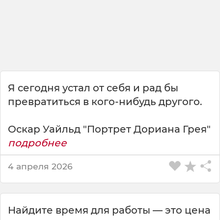
о
,
м
е
н
я
й
с
я
Я сегодня устал от себя и рад бы
д
превратиться в кого-нибудь другого.
л
я
Оскар Уайльд "Портрет Дориана Грея"
с
е
подробнее
б
я
4 апреля 2026
.
<
b
r
Найдите время для работы — это цена
>