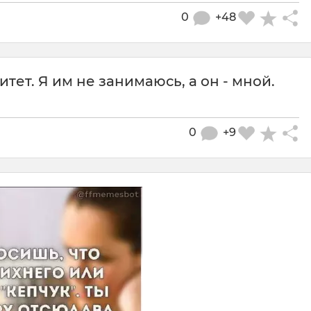
0
+48
тет. Я им не занимаюсь, а он - мной.
0
+9