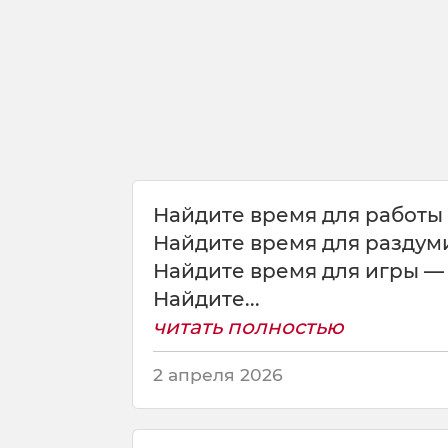
в
а
р
и
в
а
ю
с
а
м
Найдите время для работы 
с
Найдите время для раздуми
с
Найдите время для игры — 
о
б
Найдите...
о
читать полностью
й
.
2 апреля 2026