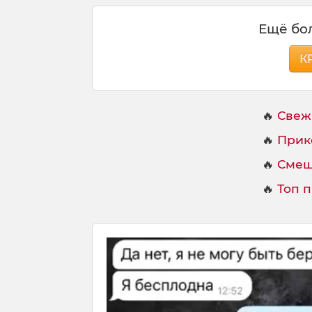
Ещё бол
К
🔥
Свеж
🔥
Прик
🔥
Смеш
🔥
Топ 