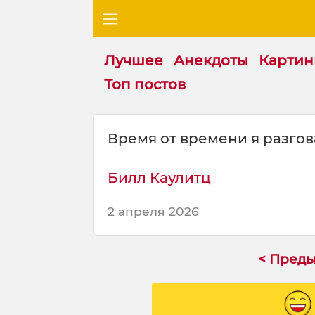
Лучшее
Анекдоты
Картин
Топ постов
Ц
Время от времени я разгов
и
т
а
Билл Каулитц
т
а
2 апреля 2026
н
а
т
< Пред
е
м
у
: