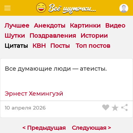
Лучшее
Анекдоты
Картинки
Видео
Шутки
Поздравления
Истории
Цитаты
КВН
Посты
Топ постов
Ц
Все думающие люди — атеисты.
и
т
а
т
Эрнест Хемингуэй
а
н
10 апреля 2026
а
т
е
< Предыдущая
Следующая >
м