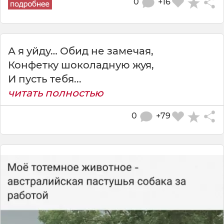
0
+16
А я уйду… Обид не замечая,
Конфетку шоколадную жуя,
И пусть тебя...
читать полностью
0
+79