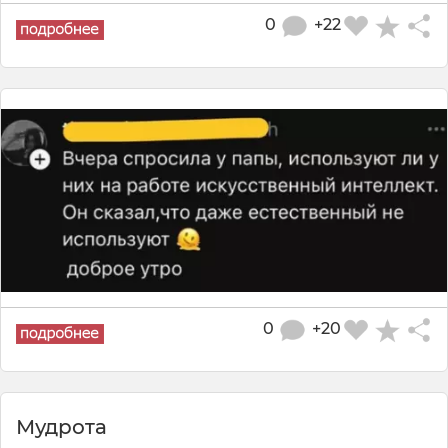
0
+22
0
+20
Мудрота