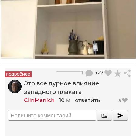
1
+27
Это все дурное влияние
западного плаката
ClinManich
10 м
ответить
8