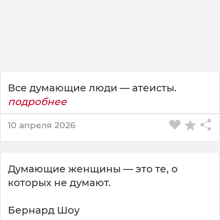
т
е
и
с
т
ы
.
Все думающие люди — атеисты.
подробнее
10 апреля 2026
Думающие женщины — это те, о
которых не думают.
Бернард Шоу