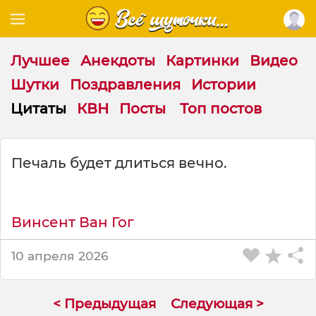
Лучшее
Анекдоты
Картинки
Видео
Шутки
Поздравления
Истории
Цитаты
КВН
Посты
Топ постов
Ц
Печаль будет длиться вечно.
и
т
а
т
Винсент Ван Гог
а
н
10 апреля 2026
а
т
е
< Предыдущая
Следующая >
м