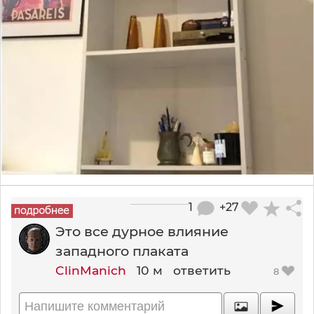
1
+27
Это все дурное влияние
западного плаката
ClinManich
10 м
ответить
8