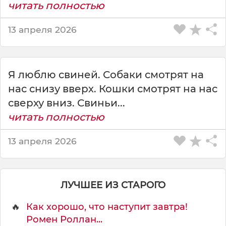
читать полностью
и
й
13 апреля 2026
ц
у
ж
и
Я люблю свиней. Собаки смотрят на
в
о
нас снизу вверх. Кошки смотрят на нас
т
сверху вниз. Свиньи...
н
читать полностью
о
г
о
13 апреля 2026
ЛУЧШЕЕ ИЗ СТАРОГО
🔥
Как хорошо, что наступит завтра!
Ромен Роллан...