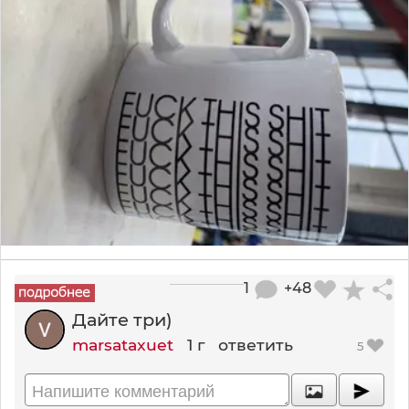
1
+48
Дайте три)
marsataxuet
1 г
ответить
5