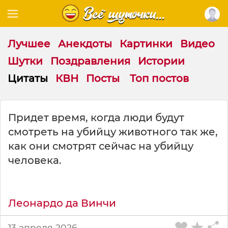
Лучшее
Анекдоты
Картинки
Видео
Шутки
Поздравления
Истории
Цитаты
КВН
Посты
Топ постов
Ц
Придет время, когда люди будут
и
смотреть на убийцу животного так же,
т
а
как они смотрят сейчас на убийцу
т
человека.
а
н
а
т
Леонардо да Винчи
е
м
13 апреля 2026