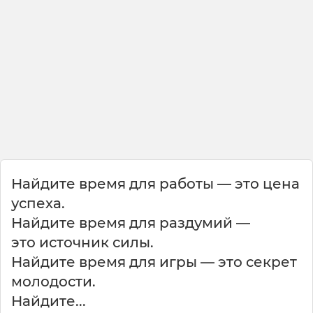
ю
д
и
б
у
д
у
т
с
м
о
т
Найдите время для работы — это цена
р
е
успеха.
т
Найдите время для раздумий —
ь
это источник силы.
н
Найдите время для игры — это секрет
а
молодости.
у
Найдите...
б