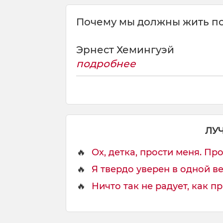
Почему мы должны жить по
Эрнест Хемингуэй
подробнее
ЛУ
🔥
Ох, детка, прости меня. Прос
🔥
Я твердо уверен в одной вещ
🔥
Ничто так не радует, как п