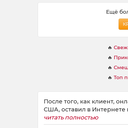
Ещё бол
К
🔥
Свеж
🔥
Прик
🔥
Смеш
🔥
Топ 
После того, как клиент, о
США, оставил в Интернете 
читать полностью