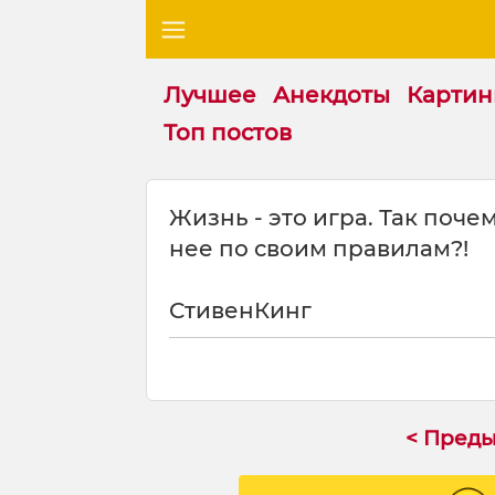
Лучшее
Анекдоты
Картин
Топ постов
Ц
Жизнь - это игра. Так поче
и
нее по своим правилам?!
т
а
т
СтивенКинг
а
н
а
т
е
< Пред
м
у
: