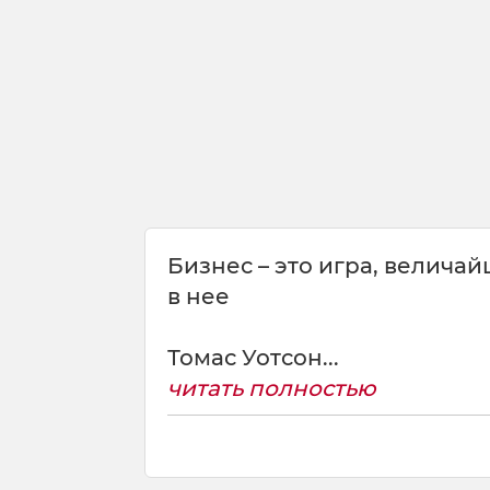
е
м
у
б
ы
н
е
Бизнес – это игра, величай
в нее
Томас Уотсон...
читать полностью