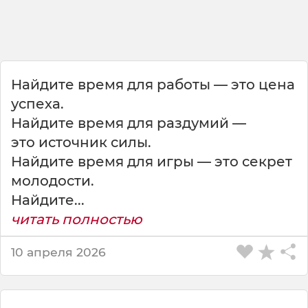
м
и
,
н
о
л
Найдите время для работы — это цена
у
успеха.
ч
ш
Найдите время для раздумий —
и
это источник силы.
х
Найдите время для игры — это секрет
о
молодости.
с
т
Найдите...
а
читать полностью
в
л
10 апреля 2026
я
е
т
в