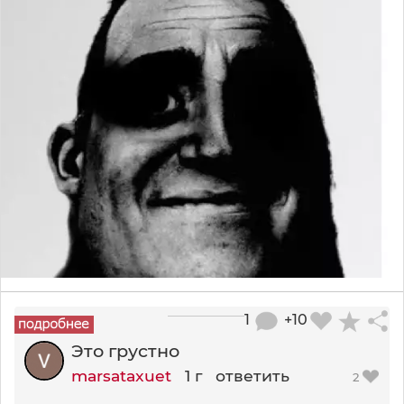
1
+10
Это грустно
marsataxuet
1 г
ответить
2