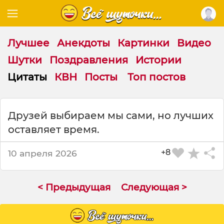
Лучшее
Анекдоты
Картинки
Видео
Шутки
Поздравления
Истории
Цитаты
КВН
Посты
Топ постов
Ц
Друзей выбираем мы сами, но лучших
и
оставляет время.
т
а
т
+8
10 апреля 2026
а
н
а
< Предыдущая
Следующая >
т
е
м