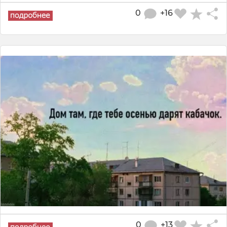
0
+16
0
+13