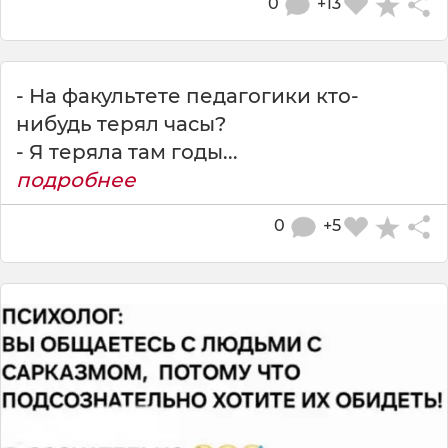
0
+13
- На факультете педагогики кто-
нибудь терял часы?
- Я теряла там годы...
подробнее
0
+5