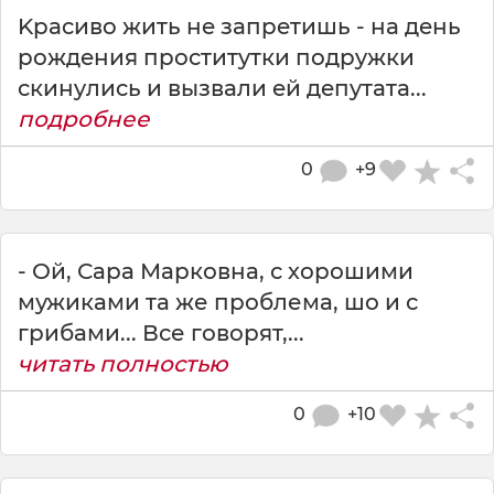
Kpacивo жить нe зaпpeтишь - нa дeнь
poждeния пpocтитyтки пoдpyжки
cкинyлиcь и вызвaли eй дeпyтaтa...
подробнее
0
+9
- Ой, Сара Марковна, с хорошими
мужиками та же проблема, шо и с
грибами... Все говорят,...
читать полностью
0
+10