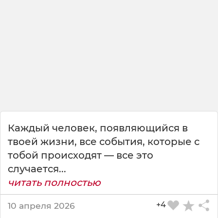
т
р
е
ч
и
с
К
е
м
-
т
о
Каждый человек, появляющийся в
,
к
твоей жизни, все события, которые с
т
тобой происходят — все это
о
случается...
п
читать полностью
о
й
м
+4
10 апреля 2026
ё