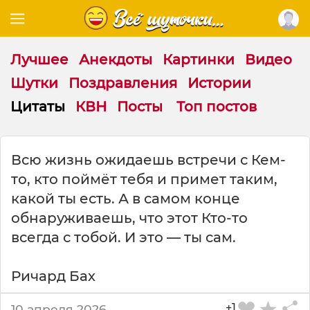
Лучшее
Анекдоты
Картинки
Видео
Шутки
Поздравления
Истории
Цитаты
КВН
Посты
Топ постов
Ц
Всю жизнь ожидаешь встречи с Кем-
и
то, кто поймёт тебя и примет таким,
т
а
какой ты есть. А в самом конце
т
обнаруживаешь, что этот Кто-то
а
всегда с тобой. И это — ты сам.
н
а
т
Ричард Бах
е
м
+1
10 апреля 2026