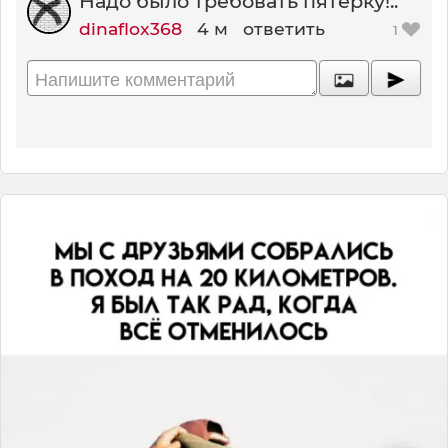
Надо было требовать пятерку!..
dinaflox368
4 м
ответить
1