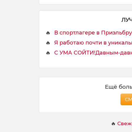
ЛУ
🔥
В спортлагере в Приэльбру
🔥
Я работаю почти в уникаль
🔥
С УМА СОЙТИ!Давным-давно
Ещё боль
С
🔥
Свеж