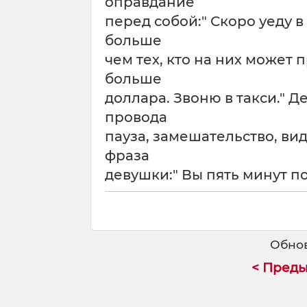
оправдание
перед собой:" Скоро уеду в 
больше
чем тех, кто на них может 
больше
доллара. Звоню в такси." Д
провода
пауза, замешательство, вид
фраза
девушки:" Вы пять минут п
Обнов
< Пред