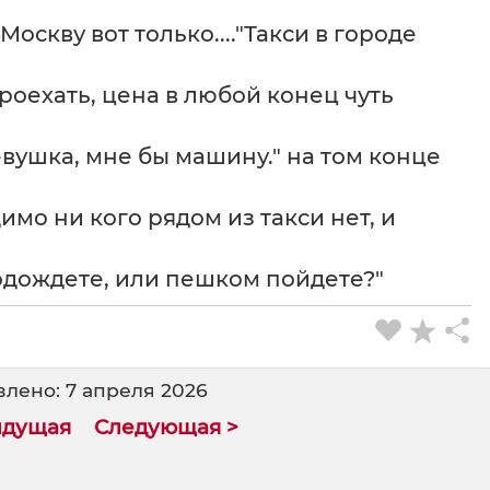
Москву вот только...."Такси в городе
проехать, цена в любой конец чуть
евушка, мне бы машину." на том конце
имо ни кого рядом из такси нет, и
одождете, или пешком пойдете?"
лено: 7 апреля 2026
ыдущая
Следующая >