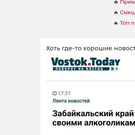
🔥
Прик
🔥
Смеш
🔥
Топ 
Хоть где-то хорошие новос