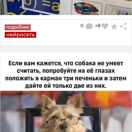
0
+8
нейросеть