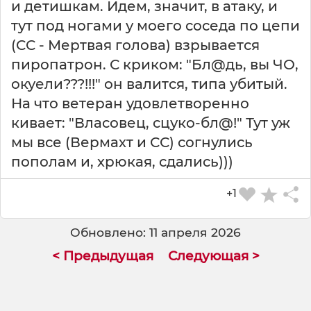
и детишкам. Идем, значит, в атаку, и
тут под ногами у моего соседа по цепи
(СС - Мертвая голова) взрывается
пиропатрон. С криком: "Бл@дь, вы ЧО,
окуели???!!!" он валится, типа убитый.
На что ветеран удовлетворенно
кивает: "Власовец, сцуко-бл@!" Тут уж
мы все (Вермахт и СС) согнулись
пополам и, хрюкая, сдались)))
+1
Обновлено: 11 апреля 2026
< Предыдущая
Следующая >