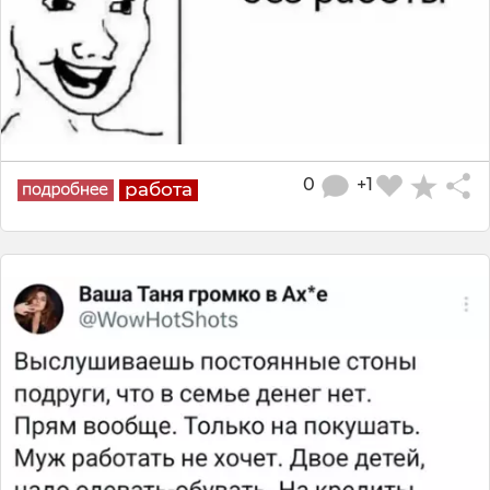
0
+1
работа