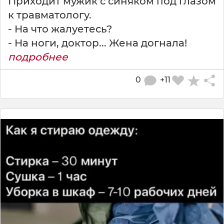
Приходит мужик с синяком под глазом
к травматологу.
- На что жалуетесь?
- На ноги, доктор... Жена догнала!
подробнее
0
+11