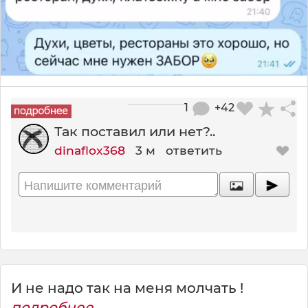
1
+42
Так поставил или нет?..
dinaflox368
3 м
ответить
И не надо так на меня молчать !
подробнее