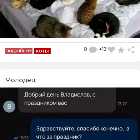
0
+13
коты
Молодец