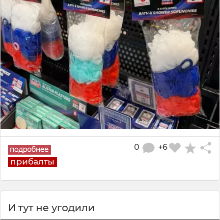
0
+6
прибалты
И тут не угодили