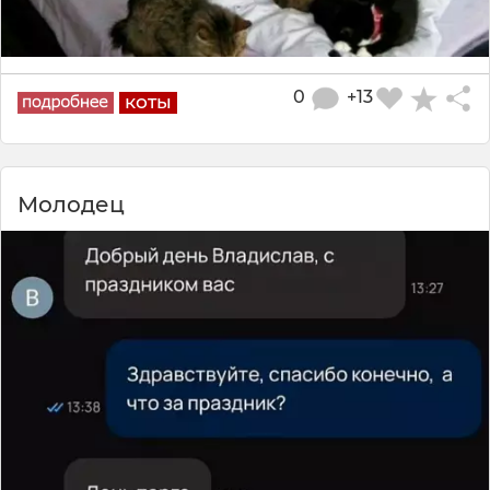
0
+13
коты
Молодец