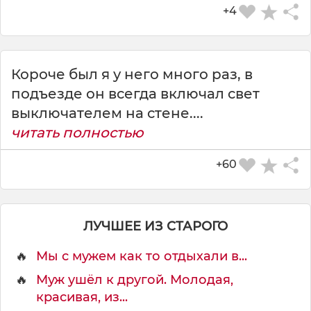
+4
Короче был я у него много раз, в
подъезде он всегда включал свет
СКАЧАТЬ КАРТИНКУ
выключателем на стене....
читать полностью
+60
ЛУЧШЕЕ ИЗ СТАРОГО
🔥
Мы с мужем как то отдыхали в...
🔥
Муж ушёл к другой. Молодая,
красивая, из...