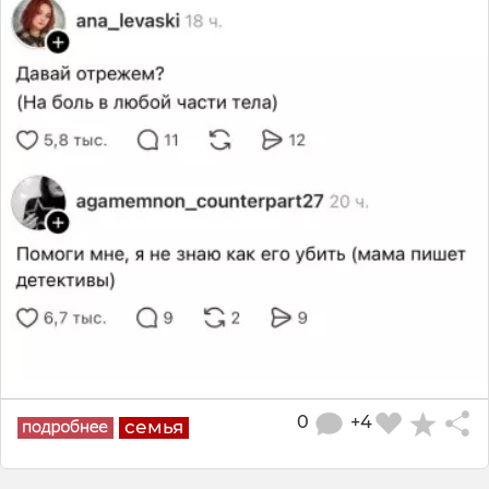
0
+4
семья