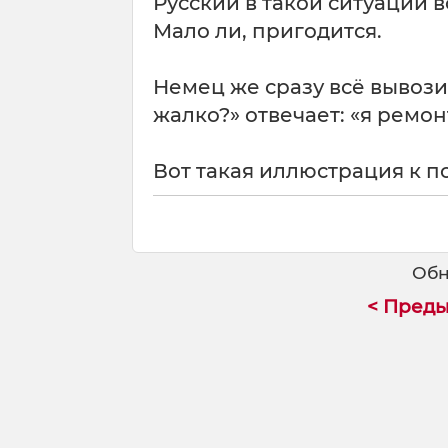
Русский в такой ситуации в
Мало ли, пригодится.
Немец же сразу всё вывозит
жалко?» отвечает: «я ремон
Вот такая иллюстрация к п
Обн
< Пред