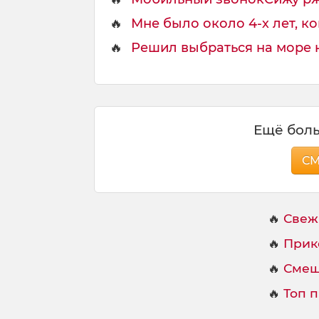
🔥
Мне было около 4-х лет, ког
🔥
Решил выбраться на море на
Ещё боль
С
🔥
Свеж
🔥
Прик
🔥
Смеш
🔥
Топ 