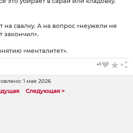
сё это убирает в сарай или кладовку.
 на свалку. А на вопрос «неужели не
т закончил».
онятию «менталитет».
+1
овлено: 1 мая 2026
ыдущая
Следующая >