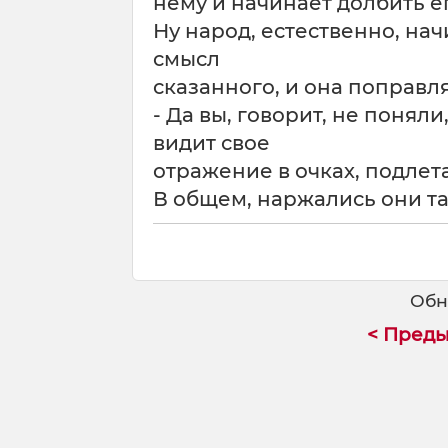
нему и начинает долбить ег
Ну народ, естественно, на
смысл
сказанного, и она поправля
- Да вы, говорит, не поняли
видит свое
отражение в очках, подлета
В общем, наржались они там
Обн
< Пред