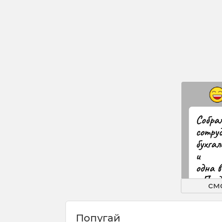
см
Попугай