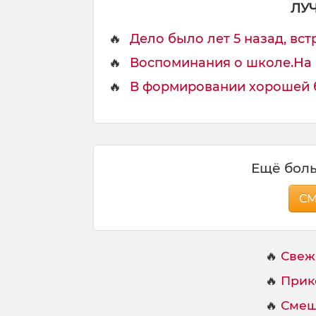
ЛУ
🔥
Дело было лет 5 назад, встр
🔥
Воспоминания о школе.На в
🔥
В формировании хорошей б
Ещё боль
С
🔥
Свеж
🔥
Прик
🔥
Смеш