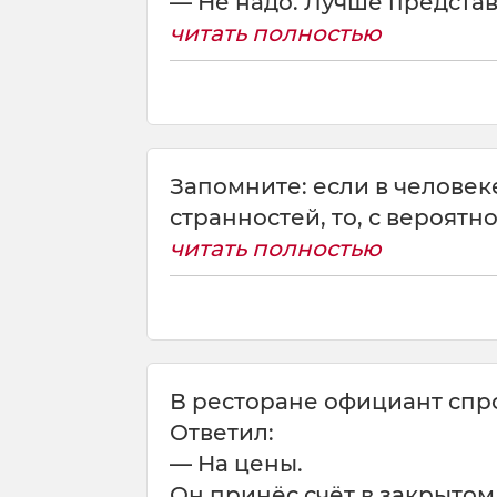
— Не надо. Лучше представь,
читать полностью
Запомните: если в человек
странностей, то, с вероятнос
читать полностью
В ресторане официант спро
Ответил:
— На цены.
Он принёс счёт в закрытом