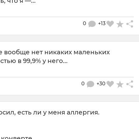
 что я —...
0
+13
е вообще нет никаких маленьких
тью в 99,9% у него...
0
+30
сил, есть ли у меня аллергия.
 конверте.