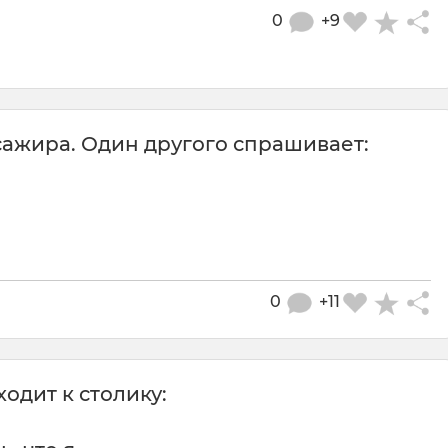
0
+9
ссажира. Один другого спрашивает:
0
+11
одит к столику: