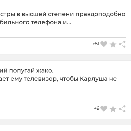
сестры в высшей степени правдоподобно
бильного телефона и...
+51
ий попугай жако.
чает ему телевизор, чтобы Карлуша не
СКАЧАТЬ КАРТИНКУ
+6