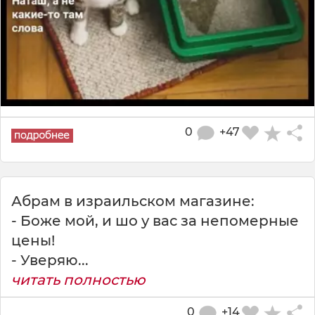
0
+47
Абрам в израильском магазине:
- Боже мой, и шо у вас за непомерные
цены!
- Уверяю...
читать полностью
0
+14