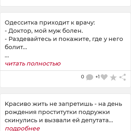
Одесситка приходит к врачу:
- Доктор, мой муж болен.
- Раздевайтесь и покажите, где у него
болит...
...
читать полностью
0
+1
Kpacивo жить нe зaпpeтишь - нa дeнь
poждeния пpocтитyтки пoдpyжки
cкинyлиcь и вызвaли eй дeпyтaтa...
подробнее