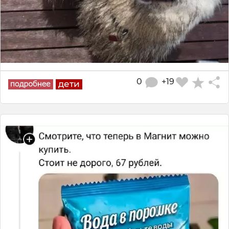
0
+19
дети