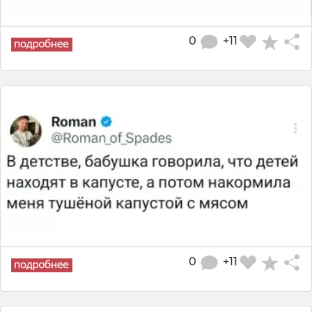
0
+11
0
+11