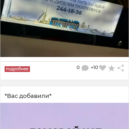
0
+10
*Вас добавили*