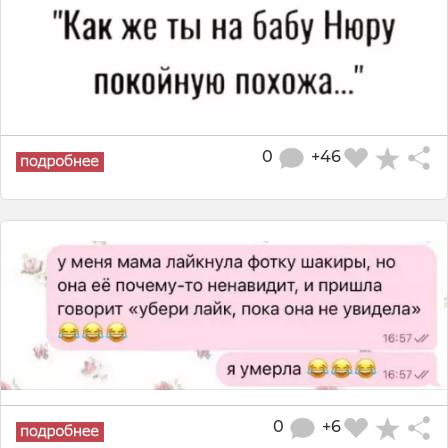
0
+46
0
+6