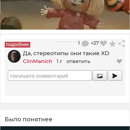
1
+27
Да, стереотипы они такие XD
ClinManich
1 г
ответить
Было понятнее