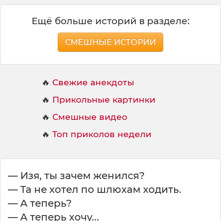
Ещё больше историй в разделе:
СМЕШНЫЕ ИСТОРИИ
🔥
Свежие анекдоты
🔥
Прикольные картинки
🔥
Смешные видео
🔥
Топ приколов недели
— Изя, ты зaчeм жeнилcя?
— Ta нe xoтeл пo шлюxaм xoдить.
— A тeпepь?
— A тeпepь xoчу...