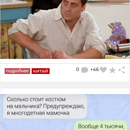
0
+46
китай