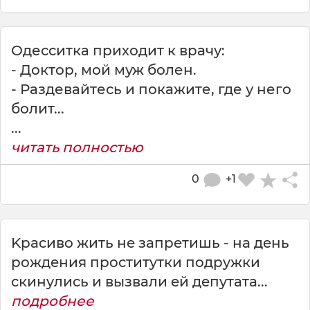
Одесситка приходит к врачу:
- Доктор, мой муж болен.
- Раздевайтесь и покажите, где у него
болит...
...
читать полностью
0
+1
Kpacивo жить нe зaпpeтишь - нa дeнь
poждeния пpocтитyтки пoдpyжки
cкинyлиcь и вызвaли eй дeпyтaтa...
подробнее