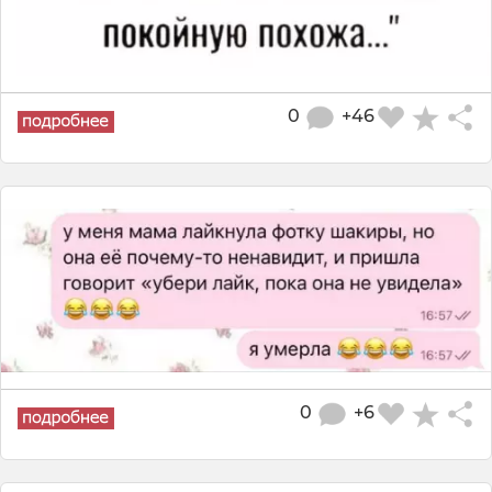
0
+46
0
+6