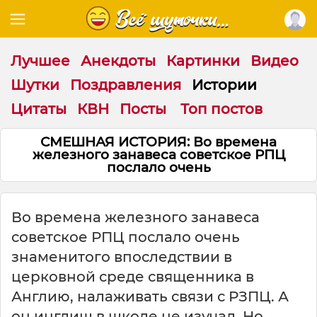
Лучшее
Анекдоты
Картинки
Видео
Шутки
Поздравления
Истории
Цитаты
КВН
Посты
Топ постов
СМЕШНАЯ ИСТОРИЯ: Во времена
железного занавеса советское РПЦ
послало очень
Во времена железного занавеса
советское РПЦ послало очень
знаменитого впоследствии в
церковной среде священника в
Англию, налаживать связи с РЗПЦ. А
он инглиш в школе не изучал. Но