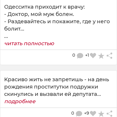
Одесситка приходит к врачу:
- Доктор, мой муж болен.
- Раздевайтесь и покажите, где у него
болит...
...
читать полностью
0
+1
Kpacивo жить нe зaпpeтишь - нa дeнь
poждeния пpocтитyтки пoдpyжки
cкинyлиcь и вызвaли eй дeпyтaтa...
подробнее
0
+9