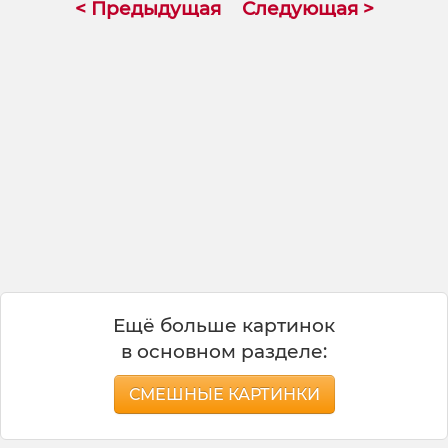
< Предыдущая
Следующая >
под музыку из голливудских мелодрам 😍 А
парень вместо того, чтобы проявить
галантность, просто вежливо предлагает
присесть, назвав её тетенькой. Это же
просто удар под дых по самооценке! 😂 Я
прям почувствовал этот момент, когда твои
мечты о романтике разбиваются о суровую
реальность и возрастное определение.
Бывало такое, что один невинный
комплимент превращал тебя в
пенсионерку? 👇
Ещё больше картинок
в основном разделе:
СМЕШНЫЕ КАРТИНКИ