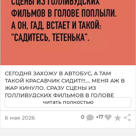
е
а
л
ь
н
о
с
т
ь
в
а
СЕГОДНЯ ЗАХОЖУ В АВТОБУС, А ТАМ
в
ТАКОЙ КРАСАВЧИК СИДИТ!!!.... МЕНЯ АЖ В
т
ЖАР КИНУЛО. СРАЗУ СЦЕНЫ ИЗ
о
ГОЛЛИВУДСКИХ ФИЛЬМОВ В ГОЛОВЕ
б
читать полностью
ПОПЛЫЛИ. А ОН, ГАД, ВСТАЕТ И ТАКОЙ:
у
с
САДИТЕСЬ, ТЕТЕНЬКА.
е
0
+17
6 мая 2026
Тут классика жанра! Девушка заходит в
🚌
транспорт, видит божественного
💔
красавчика и уже мысленно играет свадьбу