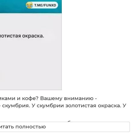
иками и кофе? Вашему вниманию -
 скумбрия. У скумбрии золотистая окраска. У
ачала нам впаривают рыбу как венец
итать полностью
х начинается настоящий экспертный разбор.