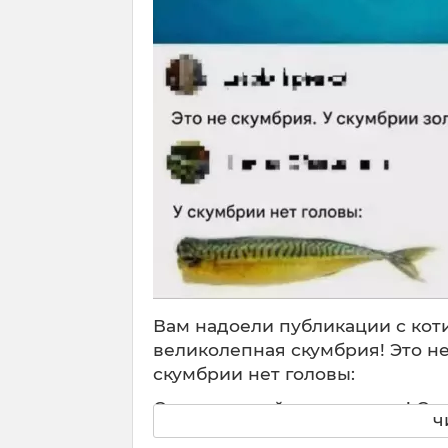
к
о
в
!
Т
у
т
с
е
р
ь
е
з
н
Вам надоели публикации с кот
ы
е
великолепная скумбрия! Это не
д
скумбрии нет головы:
е
Смотри, какой сюрреализм! Сн
л
ч
творения, а потом в коммента
а