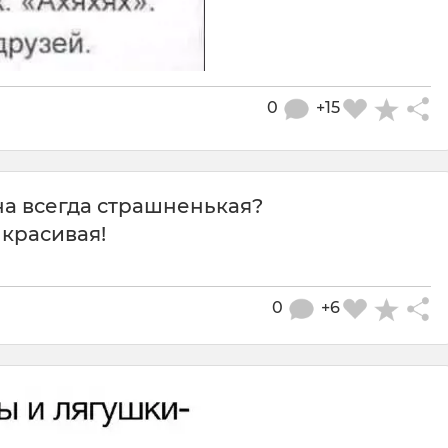
0
+15
дна всегда страшненькая?
 красивая!
0
+6