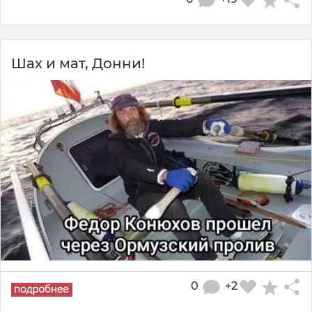
Шах и мат, Донни!
0
+2