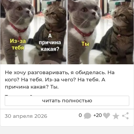
е
р
с
к
о
т
а
м
и
🐈‍⬛
😂
Не хочу разговаривать, я обиделась. На
кого? На тебя. Из-за чего? На тебя. А
причина какая? Ты.
Тот самый момент, когда ты накосячил, а
читать полностью
виноват всё равно ты, даже если не
понимаешь за что. Эти коты просто гении
0
+20
30 апреля 2026
манипуляции, я прямо вижу этот взгляд! 😂
Обидеться на ровном месте — это база. А у
вас бывало такое, что вы выслушиваете