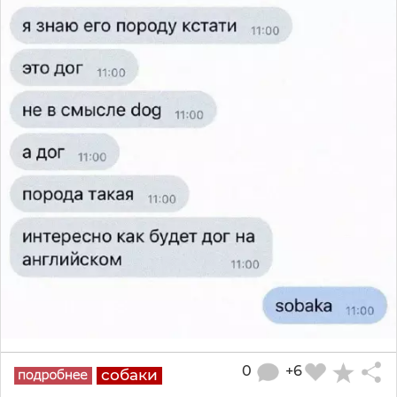
0
+6
собаки