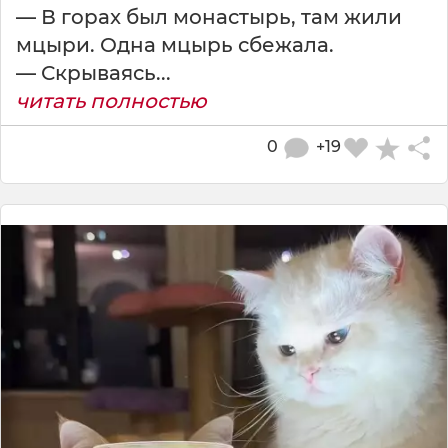
— В гopax был монастырь, там жили
мцыри. Одна мцырь сбежала.
— Скрываясь...
читать полностью
0
+19