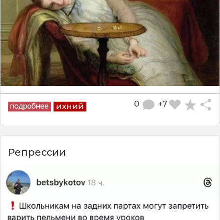
0
+7
ихний
Репрессии