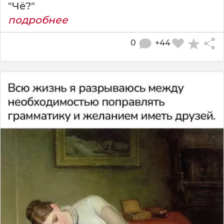
"Чё?"
подробнее
0
+44