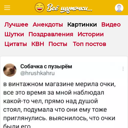
Лучшее
Анекдоты
Картинки
Видео
Шутки
Поздравления
Истории
Цитаты
КВН
Посты
Топ постов
М
и
н
у
т
к
а
н
е
л
о