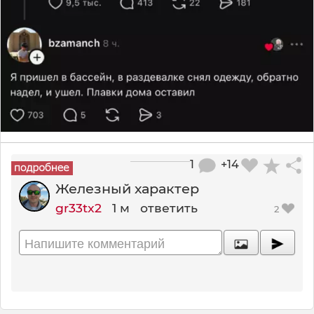
1
+14
Железный характер
gr33tx2
1 м
ответить
2