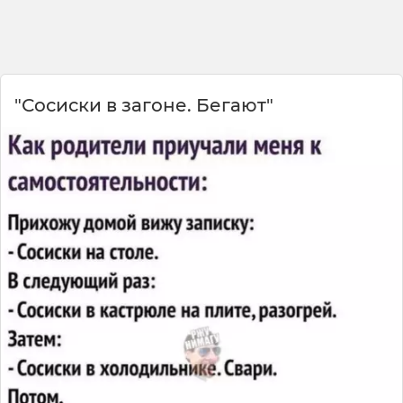
е
🕶️
"Сосиски в загоне. Бегают"