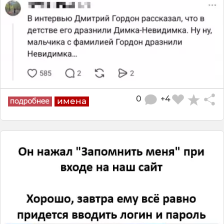
0
+4
имена