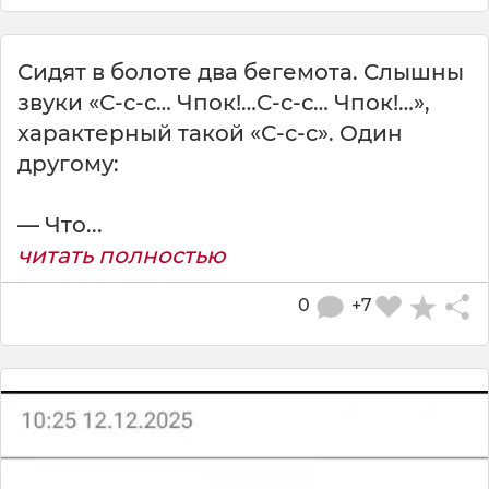
Сидят в болоте два бегемота. Слышны
звуки «С-с-с… Чпок!…С-с-с… Чпок!…»,
характерный такой «С-с-с». Один
другому:
— Что...
читать полностью
0
+7