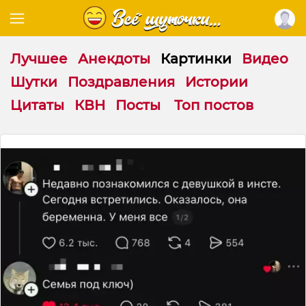
Лучшее
Анекдоты
Картинки
Видео
Шутки
Поздравления
Истории
Цитаты
КВН
Посты
Топ постов
С
ю
р
п
р
и
з
п
р
и
в