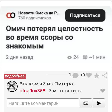
1
+9
Знакомый из Питера...
dinaflox368
3 м
ответить
1