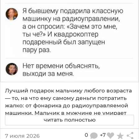
к
и
и
н
о
г
д
а
л
е
т
я
т
Лучший подарок мальчику любого возраста
м
— то, на что ему самому деньги потратить
и
м
жалко: от фонарика до радиоуправляемой
о
машинки. Мальчик в мужчине не умирает
ц
читать полностью
никогда. Я бывшему подарила классную
е
машинку на радиоуправлении, а он
л
спросил: Зачем это мне, ты че? И
0
+7
7 июля 2026