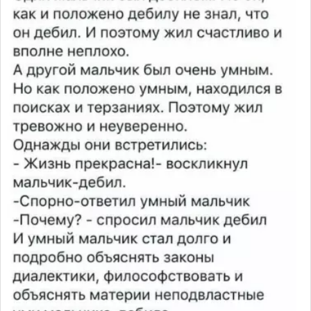
поблажки 🚁