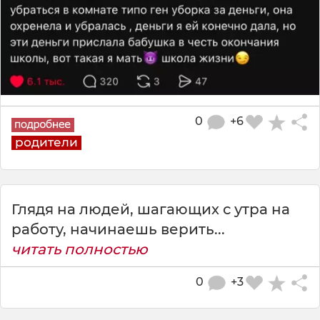
0
+6
родители
Глядя на людей, шагающих с утра на
работу, начинаешь верить...
читать полностью
0
+3