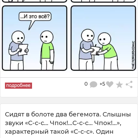
0
+5
Сидят в болоте два бегемота. Слышны
звуки «С-с-с… Чпок!…С-с-с… Чпок!…»,
характерный такой «С-с-с». Один