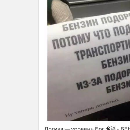
Логика — уровень Бог 🧠🚀 -