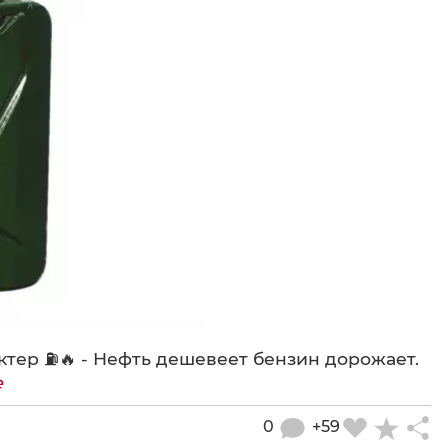
ктер ⛽️🔥 - Нефть дешевеет бензин дорожает.
е
0
+59