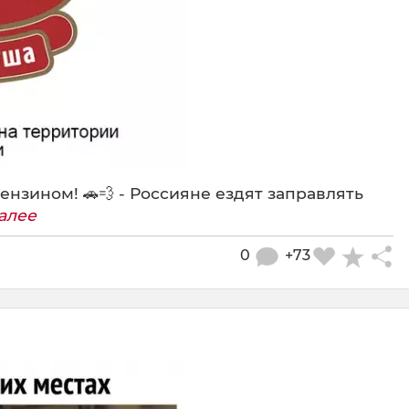
ензином! 🚗💨 - Россияне ездят заправлять
алее
0
+73