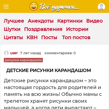
Лучшее
Анекдоты
Картинки
Видео
Шутки
Поздравления
Истории
Цитаты
КВН
Посты
Топ постов
user
7 лет назад
комментариев: 0
рисунки карандашом
ДЕТСКИЕ РИСУНКИ КАРАНДАШОМ
Детские рисунки карандашом – это
настоящая гордость для родителей и
память на всю жизнь! Обычно мамы с
трепетом хранят рисунки своих
малышей, а когда дети вырастают –