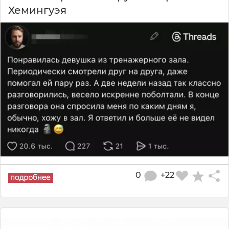
Хемингуэя
0
+22