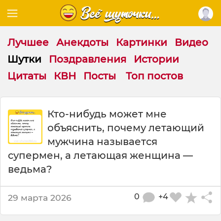
Лучшее
Анекдоты
Картинки
Видео
Шутки
Поздравления
Истории
Цитаты
КВН
Посты
Топ постов
Ш
Кто-нибудь может мне
у
объяснить, почему летающий
т
к
мужчина называется
а
супермен, а летающая женщина —
:
ведьма?
К
т
о
0
+4
29 марта 2026
-
н