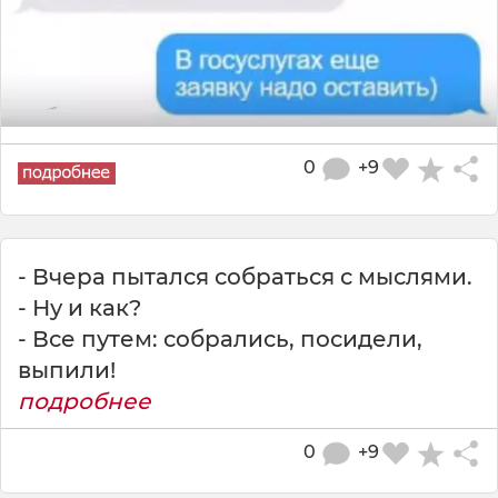
0
+9
- Вчера пытался собраться с мыслями.
- Ну и как?
- Все путем: собрались, посидели,
выпили!
подробнее
0
+9