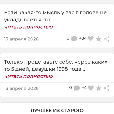
1
9
Если какая-то мысль у вас в голове не
9
8
укладывается, то...
г
читать полностью
о
д
0
+84
13 апреля 2026
а
у
ж
е
Только представьте себе, через каких-
1
то 5 дней, девушки 1998 года...
8
.
читать полностью
0
+4
13 апреля 2026
ЛУЧШЕЕ ИЗ СТАРОГО