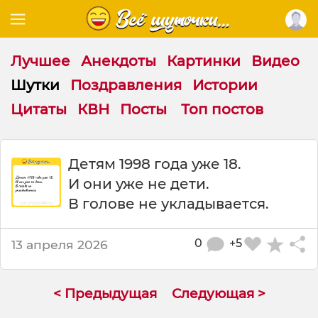
Лучшее
Анекдоты
Картинки
Видео
Шутки
Поздравления
Истории
Цитаты
КВН
Посты
Топ постов
Ш
Детям 1998 года уже 18.
у
И они уже не дети.
т
к
В голове не укладывается.
а
:
0
+5
13 апреля 2026
Д
е
т
я
< Предыдущая
Следующая >
м