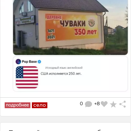
0
+8
село