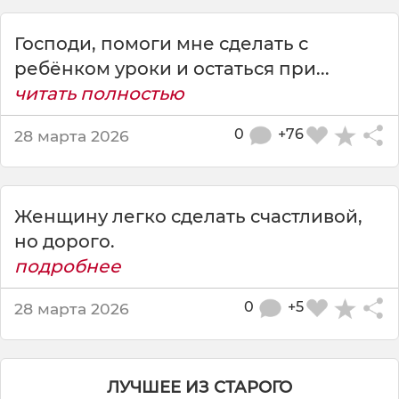
т
ь
Господи, помоги мне сделать с
ж
е
ребёнком уроки и остаться при...
н
читать полностью
щ
и
0
+76
28 марта 2026
н
у
с
ч
Женщину легко сделать счастливой,
а
но дорого.
с
т
подробнее
л
и
0
+5
28 марта 2026
в
о
й
н
ЛУЧШЕЕ ИЗ СТАРОГО