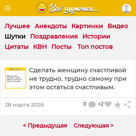
Лучшее
Анекдоты
Картинки
Видео
Шутки
Поздравления
Истории
Цитаты
КВН
Посты
Топ постов
Ш
Сделать женщину счастливой
у
не трудно, трудно самому при
т
к
этом остаться счастливым.
а
:
0
+2
28 марта 2026
С
д
е
л
< Предыдущая
Следующая >
а