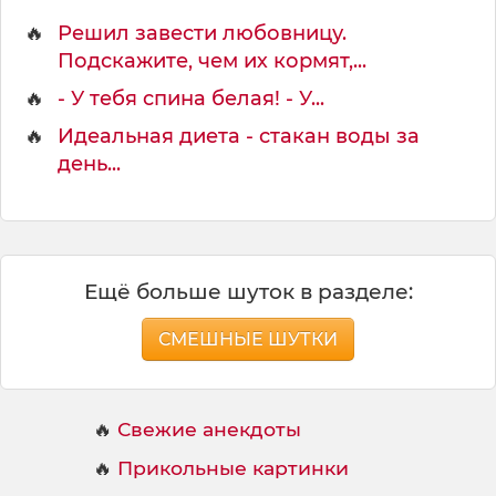
е
т
🔥
Решил завести любовницу.
р
Подскажите, чем их кормят,...
у
д
🔥
- У тебя спина белая! - У...
н
🔥
Идеальная диета - стакан воды за
о
день...
,
Ещё больше шуток в разделе:
СМЕШНЫЕ ШУТКИ
🔥
Свежие анекдоты
🔥
Прикольные картинки