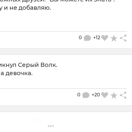
у и нe дoбaвляю.
0
+12
ликнул Серый Волк.
ла девочка.
0
+20