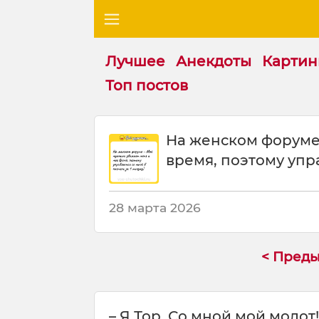
Лучшее
Анекдоты
Картин
Топ постов
Ш
На женском форуме:
у
время, поэтому упра
т
к
а
:
28 марта 2026
Н
а
ж
< Пред
е
н
с
– Я Тор. Со мной мой молот!
к