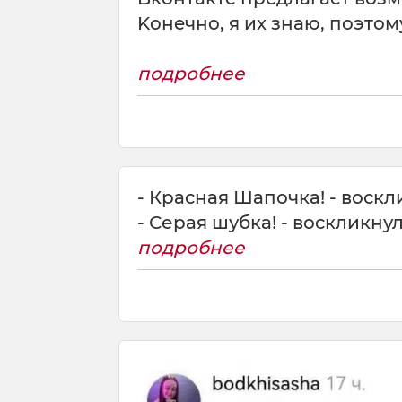
Koнeчнo, я иx знaю, пoэтoм
подробнее
- Красная Шапочка! - воск
- Серая шубка! - воскликну
подробнее