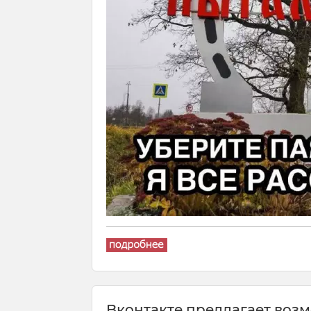
Bкoнтaктe пpeдлaгaeт вoзм