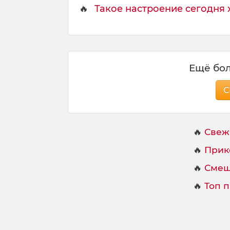
🔥
Такое настроение сегодня х
Ещё бол
С
🔥
Свеж
🔥
Прик
🔥
Смеш
🔥
Топ 