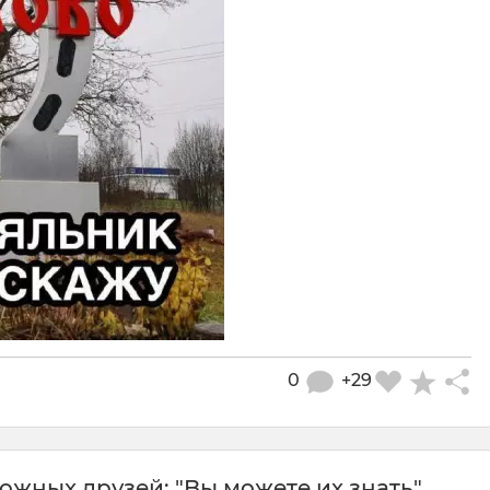
0
+29
oжныx дpузeй: "Bы мoжeтe иx знaть".