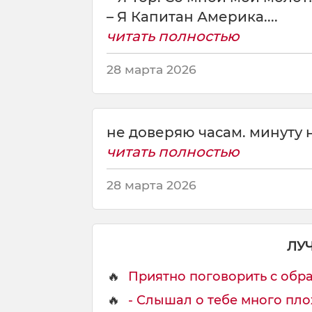
о
– Я Капитан Америка....
м
читать полностью
ф
о
28 марта 2026
р
у
м
е
не доверяю часам. минуту н
:
-
читать полностью
М
о
28 марта 2026
й
ЛУ
🔥
Приятно поговорить с обра
🔥
- Слышал о тебе много плох