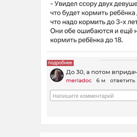
До 30, а потом впридач
meriadoc
6 м
ответить