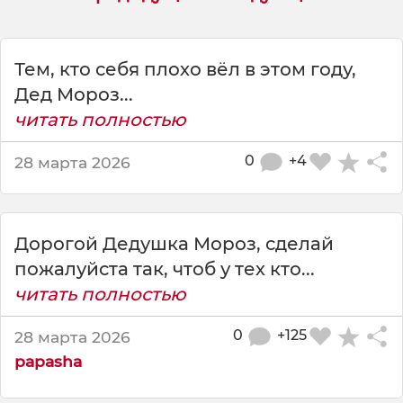
о
й
д
е
Тем, кто себя плохо вёл в этом году,
д
Дед Мороз...
у
читать полностью
ш
к
0
+4
28 марта 2026
а
м
о
р
Дорогой Дедушка Мороз, сделай
о
з
пожалуйста так, чтоб у тех кто...
,
читать полностью
я
в
0
+125
28 марта 2026
е
papasha
с
ь