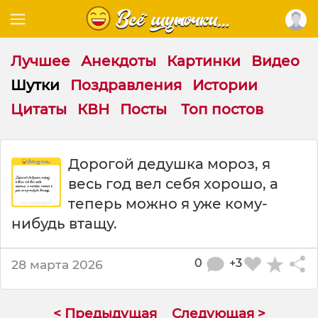
Лучшее
Анекдоты
Картинки
Видео
Шутки
Поздравления
Истории
Цитаты
КВН
Посты
Топ постов
Ш
Дорогой дедушка мороз, я
у
весь год вел себя хорошо, а
т
к
теперь можно я уже кому-
а
нибудь втащу.
:
Д
о
0
+3
28 марта 2026
р
о
г
< Предыдущая
Следующая >