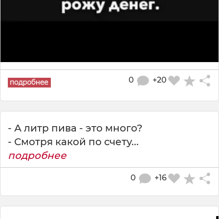
0
+20
- А литр пива - это много?
- Смотря какой по счету...
подробнее
0
+16