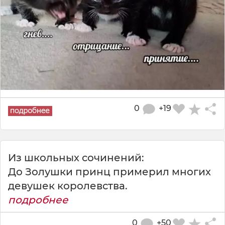
0
+19
Из школьных сочинений:
До Золушки принц примерил многих
девушек королевства.
подробнее
0
+50