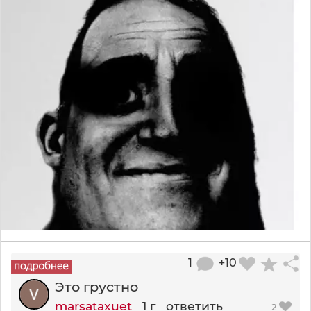
1
+10
Это грустно
marsataxuet
1 г
ответить
2