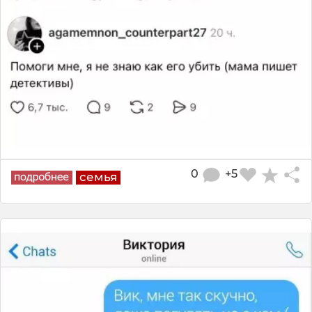
0
+5
семья