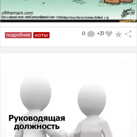
0
+31
коты