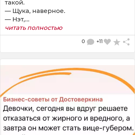
такой.
— Щука, наверное.
— Нэт,...
читать полностью
0
+11