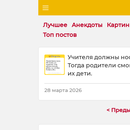
Лучшее
Анекдоты
Картин
Топ постов
Ш
Учителя должны нос
у
Тогда родители смог
т
к
их дети.
а
:
28 марта 2026
У
ч
и
т
< Пред
е
л
я