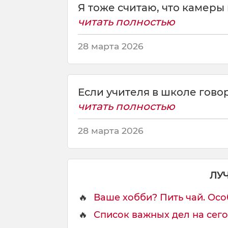
Я тоже считаю, что камеры
д
о
читать полностью
л
ж
28 марта 2026
н
ы
н
о
Если учителя в школе говор
с
читать полностью
и
т
28 марта 2026
ь
б
о
д
ЛУ
и
к
🔥
Ваше хобби? Пить чай. Осо
а
м
🔥
Список важных дел на сегодн
е