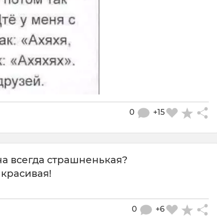
0
+15
дна всегда страшненькая?
 красивая!
0
+6