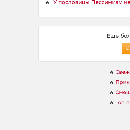
🔥
У пословицы Пессимизм не 
р
ы
,
Ещё бол
С
🔥
Свеж
🔥
Прик
🔥
Смеш
🔥
Топ 