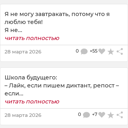
е
с
Я не могу завтракать, потому что я
л
и
люблю тебя!
т
Я не...
ы
читать полностью
н
а
0
+55
28 марта 2026
д
и
в
а
Школа будущего:
н
е
– Лайк, если пишем диктант, репост –
,
если...
читать полностью
0
+7
28 марта 2026