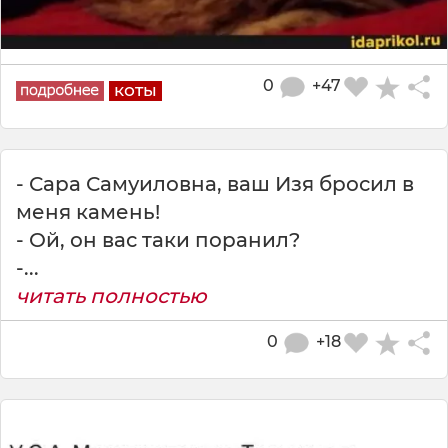
0
+47
коты
- Сара Самуиловна, ваш Изя бросил в
меня камень!
- Ой, он вас таки поранил?
-...
читать полностью
0
+18