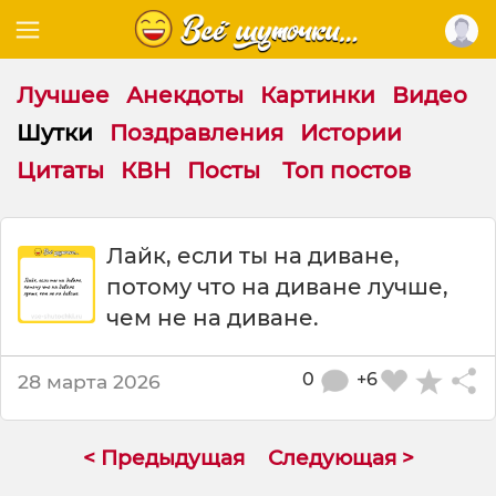
Лучшее
Анекдоты
Картинки
Видео
Шутки
Поздравления
Истории
Цитаты
КВН
Посты
Топ постов
Ш
Лайк, если ты на диване,
у
потому что на диване лучше,
т
к
чем не на диване.
а
:
0
+6
28 марта 2026
Л
а
й
к
< Предыдущая
Следующая >
,