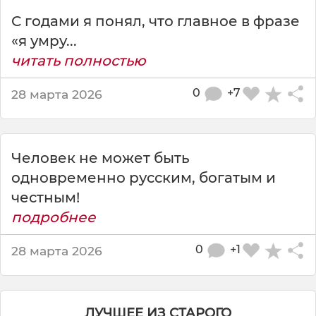
е
С годами я понял, что главное в фразе
с
т
«я умру...
н
читать полностью
ы
м
0
+7
28 марта 2026
х
о
ч
е
Человек не может быть
т
с
одновременно русским, богатым и
я
честным!
.
подробнее
.
.
0
+1
28 марта 2026
Н
о
м
е
ЛУЧШЕЕ ИЗ СТАРОГО