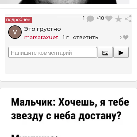
1
+10
Это грустно
marsataxuet
1 г
ответить
2