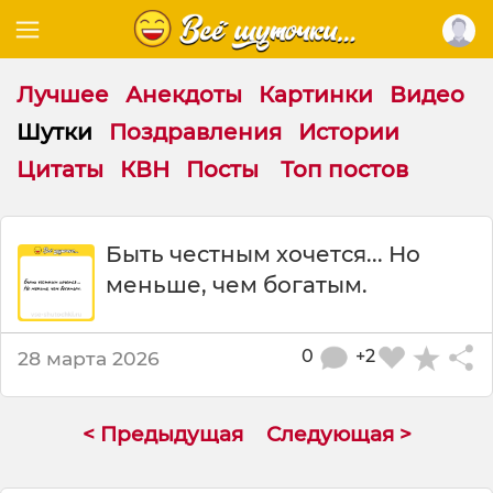
Лучшее
Анекдоты
Картинки
Видео
Шутки
Поздравления
Истории
Цитаты
КВН
Посты
Топ постов
Ш
Быть честным хочется... Но
у
меньше, чем богатым.
т
к
а
:
0
+2
28 марта 2026
Б
ы
т
< Предыдущая
Следующая >
ь
ч