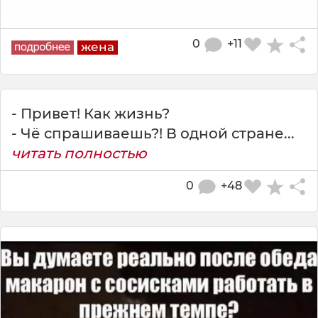
0
+11
жена
- Привет! Как жизнь?
- Чё спрашиваешь?! В одной стране...
читать полностью
0
+48