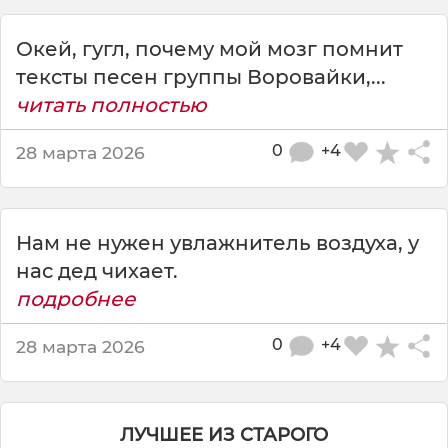
а
т
Окей, гугл, почему мой мозг помнит
у
и
тексты песен группы Воровайки,...
р
читать полностью
о
в
0
+4
28 марта 2026
щ
и
к
ч
Нам не нужен увлажнитель воздуха, у
и
нас дед чихает.
х
а
подробнее
е
т
0
+4
28 марта 2026
,
т
о
е
ЛУЧШЕЕ ИЗ СТАРОГО