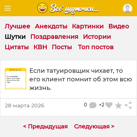
Лучшее
Анекдоты
Картинки
Видео
Шутки
Поздравления
Истории
Цитаты
КВН
Посты
Топ постов
Ш
Если татуировщик чихает, то
у
его клиент помнит об этом всю
т
к
жизнь.
а
:
0
+2
28 марта 2026
Е
с
л
и
< Предыдущая
Следующая >
т