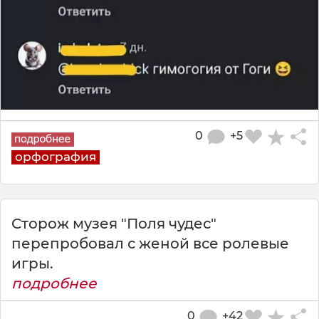
0
+5
орфография
Сторож музея "Поля чудес"
перепробовал с женой все ролевые
игры.
подробнее
0
+42