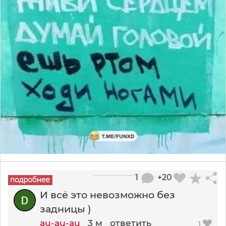
1
+20
И всё это невозможно без
задницы )
au-au-au
3 м
ответить
1