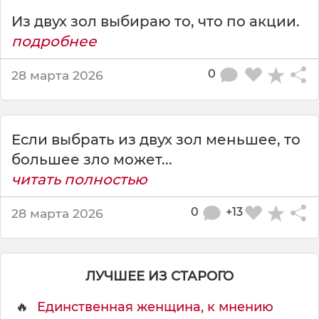
х
Из двух зол выбираю то, что по акции.
з
о
подробнее
л
я
0
28 марта 2026
в
ы
б
и
Если выбрать из двух зол меньшее, то
p
большее зло может...
а
ю
читать полностью
0
+13
28 марта 2026
ЛУЧШЕЕ ИЗ СТАРОГО
🔥
Единственная женщина, к мнению