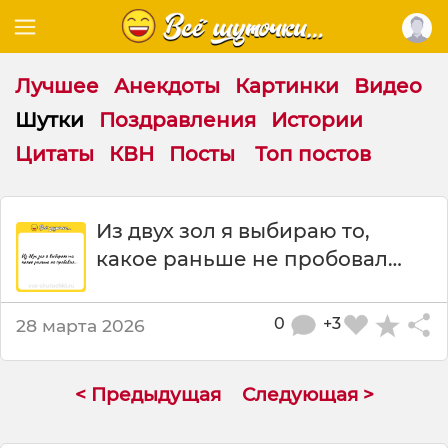
Лучшее
Анекдоты
Картинки
Видео
Шутки
Поздравления
Истории
Цитаты
КВН
Посты
Топ постов
Ш
Из двух зол я выбиpаю то,
у
какое pаньше не пpобовал…
т
к
а
:
0
+3
28 марта 2026
И
з
д
< Предыдущая
Следующая >
в
у