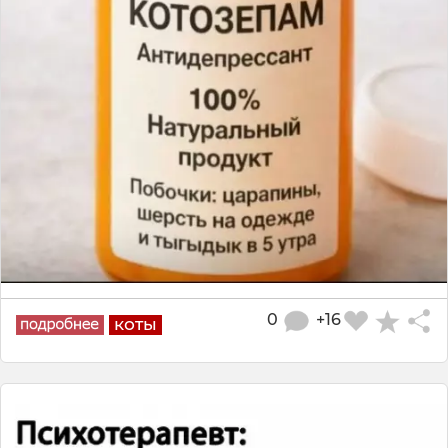
0
+16
коты