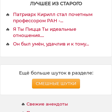
м
ЛУЧШЕЕ ИЗ СТАРОГО
а
т
🔥
Патриарх Кирилл стал почетным
и
профессором РАН -...
к
е
🔥
Я Ты Пицца Ты идеальные
отношения....
🔥
Он был умён, удачлив и к тому...
Ещё больше шуток в разделе:
СМЕШНЫЕ ШУТКИ
🔥
Свежие анекдоты