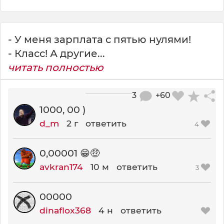
- У меня зарплата с пятью нулями!
- Класс! А другие...
читать полностью
3
+60
1000, 00 )
d_m
2 г
ответить
4
0,00001 😁🤑
avkran174
10 м
ответить
3
00000
dinaflox368
4 н
ответить