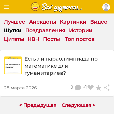
Лучшее
Анекдоты
Картинки
Видео
Шутки
Поздравления
Истории
Цитаты
КВН
Посты
Топ постов
Ш
Есть ли параолимпиада по
у
математике для
т
к
гуманитариев?
а
:
0
+1
28 марта 2026
Е
с
т
ь
< Предыдущая
Следующая >
л